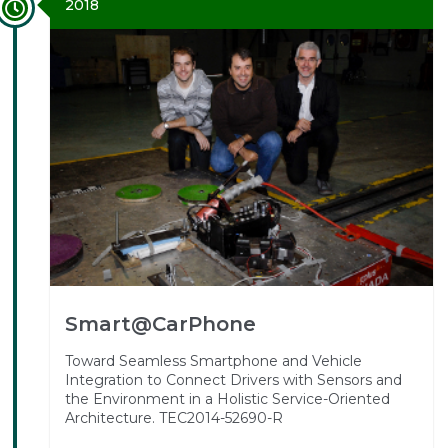
2018
Smart@CarPhone
Toward Seamless Smartphone and Vehicle
Integration to Connect Drivers with Sensors and
the Environment in a Holistic Service-Oriented
Architecture. TEC2014-52690-R